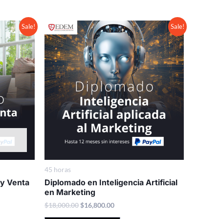
Original
Current
Sale!
Sale!
price
price
was:
is:
.
$18,000.00.
$16,800.00.
45 horas
y Venta
Diplomado en Inteligencia Artificial
en Marketing
$
18,000.00
$
16,800.00