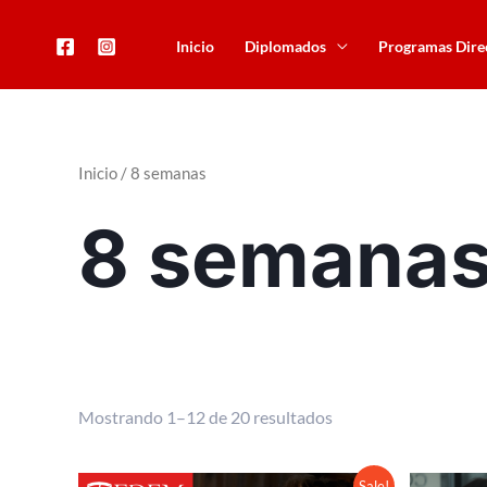
Ir
al
Inicio
Diplomados
Programas Dire
contenido
Inicio
/ 8 semanas
8 semana
Mostrando 1–12 de 20 resultados
Original
Current
Sale!