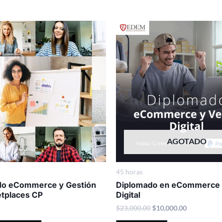
Original
Current
price
price
was:
is:
$23,000.00.
$10,000.00
AGOTADO
45 horas
do eCommerce y Gestión
Diplomado en eCommerce 
tplaces CP
Digital
$
23,000.00
$
10,000.00