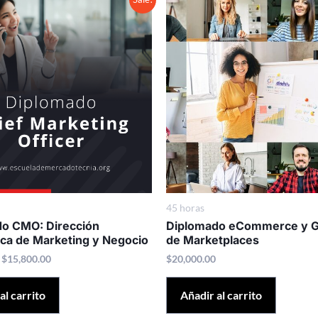
price
price
was:
is:
$20,000.00.
$15,800.00.
45 horas
o CMO: Dirección
Diplomado eCommerce y G
ica de Marketing y Negocio
de Marketplaces
$
15,800.00
$
20,000.00
al carrito
Añadir al carrito