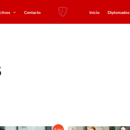
ctivos
Contacto
Inicio
Diplomados
s
Original
Current
Sale!