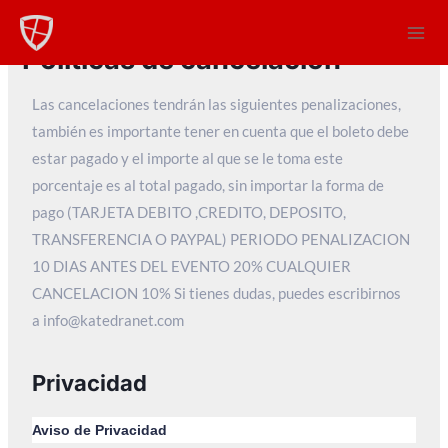
Ir
Mai
al
Men
Politicas de cancelación
contenido
Las cancelaciones tendrán las siguientes penalizaciones,
también es importante tener en cuenta que el boleto debe
estar pagado y el importe al que se le toma este
porcentaje es al total pagado, sin importar la forma de
pago (TARJETA DEBITO ,CREDITO, DEPOSITO,
TRANSFERENCIA O PAYPAL) PERIODO PENALIZACION
10 DIAS ANTES DEL EVENTO 20% CUALQUIER
CANCELACION 10% Si tienes dudas, puedes escribirnos
a
info@katedranet.com
Privacidad
Aviso de Privacidad