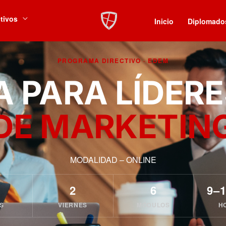
tivos
Inicio
Diplomado
PROGRAMA DIRECTIVO · EDEM
A PARA LÍDER
DE MARKETIN
MODALIDAD – ONLINE
2
6
9–
S
VIERNES
MÓDULOS
H