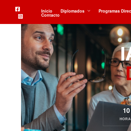
Ir
al
Inicio
Diplomados
Programas Direc
Contacto
contenido
I
10
HORA