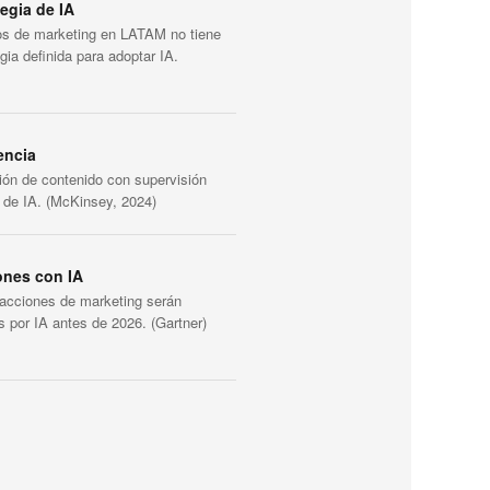
tegia de IA
vos de marketing en LATAM no tiene
gia definida para adoptar IA.
encia
ión de contenido con supervisión
a de IA. (McKinsey, 2024)
ones con IA
eracciones de marketing serán
s por IA antes de 2026. (Gartner)