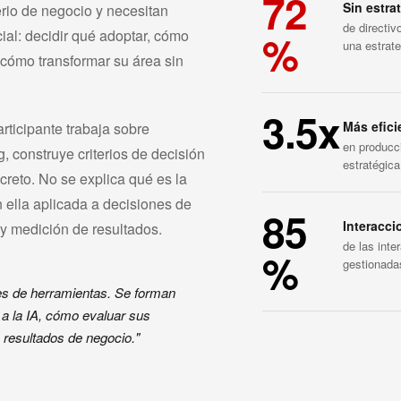
72
Sin estra
erio de negocio y necesitan
de directi
%
icial: decidir qué adoptar, cómo
una estrate
y cómo transformar su área sin
3.5x
Más efici
rticipante trabaja sobre
en producc
, construye criterios de decisión
estratégic
creto. No se explica qué es la
n ella aplicada a decisiones de
85
Interacci
y medición de resultados.
de las int
%
gestionada
es de herramientas. Se forman
 a la IA, cómo evaluar sus
 resultados de negocio."