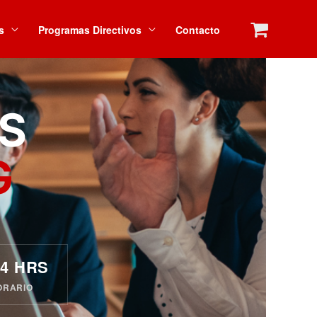
s
Programas Directivos
Contacto
ES
G
14 HRS
ORARIO